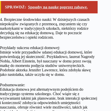
SPRAWDŹ:
Sposoby na naukę poprzez zabawę.
4. Bezpieczne środowisko nauki: W dzisiejszych czasach
niepokojów związanych z przemocą, znęcaniem się czy
narkotykami w tradycyjnych szkołach, niektórzy rodzice
decydują się na edukację domową. Daje to poczucie
bezpieczeństwa i opieki rodzicom.
Przykłady sukcesu edukacji domowej:
Istnieje wiele przypadków udanej edukacji domowej, które
potwierdzają jej skuteczność. Przykładowo, laureat Nagrody
Nobla, Albert Einstein, był nauczany w domu przez swoją
matkę do momentu podjęcia studiów uniwersyteckich.
Podobnie aktorka Jennifer Lawrence, która zdobyła sławę
jako nastolatka, także uczyła się w domu.
Podsumowanie:
Edukacja domowa jest alternatywnym podejściem do
tradycyjnego systemu szkolnego. Choć wiąże się z
wyzwaniami takimi jak planowanie, brak interakcji społecznej
i konieczność zdobycia odpowiednich umiejętności
nauczania, oferuje również wiele możliwości, takich jak