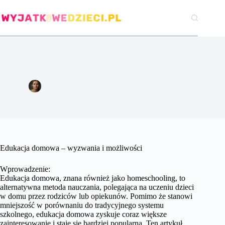
Przejdź
do
treści
Edukacja domowa – wyzwania i możliwości.
Agata Woźniak
2 marca 2024
Pozostałe
Edukacja domowa – wyzwania i możliwości
Wprowadzenie:
Edukacja domowa, znana również jako homeschooling, to
alternatywna metoda nauczania, polegająca na uczeniu dzieci
w domu przez rodziców lub opiekunów. Pomimo że stanowi
mniejszość w porównaniu do tradycyjnego systemu
szkolnego, edukacja domowa zyskuje coraz większe
zainteresowanie i staje się bardziej popularna. Ten artykuł