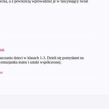
cka, a z pewnością wprowadzisz je w fascynujący świat
iak
czaniu dzieci w klasach 1-3. Dzieli się pomysłami na
ntuzjastka teatru i sztuki współczesnej.
90