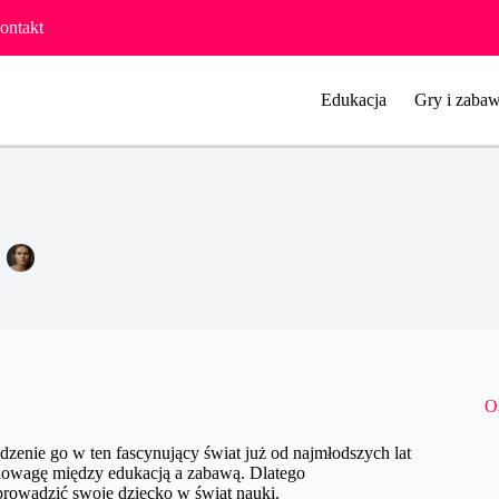
ontakt
Edukacja
Gry i zabaw
adzenie dziecka w świat nauki – porady dla rodziców.
Agata Woźniak
23 stycznia 2024
Pozostałe
O
zenie go w ten fascynujący świat już od najmłodszych lat
wnowagę między edukacją a zabawą. Dlatego
rowadzić swoje dziecko w świat nauki.