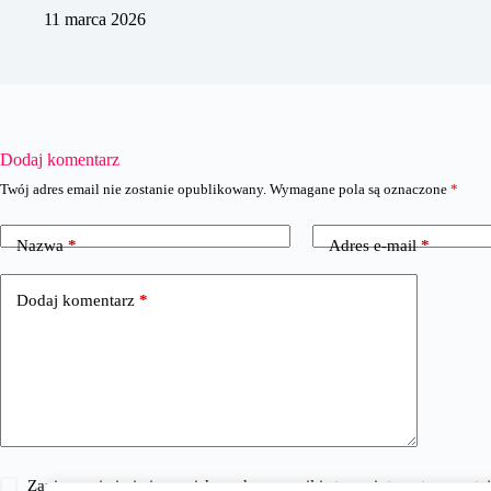
11 marca 2026
Dodaj komentarz
Twój adres email nie zostanie opublikowany.
Wymagane pola są oznaczone
*
Nazwa
*
Adres e-mail
*
Dodaj komentarz
*
Zapisz moje imię i nazwisko, adres e-mail i stronę internetową w 