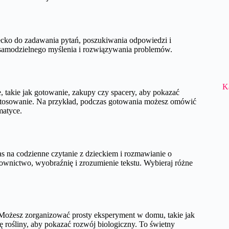
iecko do zadawania pytań, poszukiwania odpowiedzi i
samodzielnego myślenia i rozwiązywania problemów.
K
e, takie jak gotowanie, zakupy czy spacery, aby pokazać
zastosowanie. Na przykład, podczas gotowania możesz omówić
matyce.
s na codzienne czytanie z dzieckiem i rozmawianie o
łownictwo, wyobraźnię i zrozumienie tekstu. Wybieraj różne
Możesz zorganizować prosty eksperyment w domu, takie jak
 rośliny, aby pokazać rozwój biologiczny. To świetny