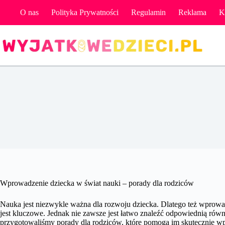
Przejdź
O nas
Polityka Prywatności
Regulamin
Reklama
K
do
treści
Wprow
Wprowadzenie dziecka w świat nauki – porady dla rodziców
Nauka jest niezwykle ważna dla rozwoju dziecka. Dlatego też wprowad
jest kluczowe. Jednak nie zawsze jest łatwo znaleźć odpowiednią ró
przygotowaliśmy porady dla rodziców, które pomogą im skutecznie wp