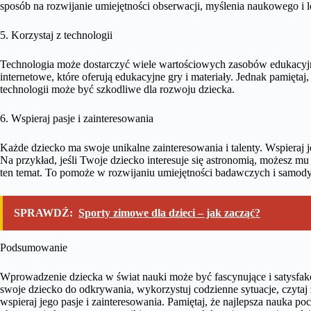
sposób na rozwijanie umiejętności obserwacji, myślenia naukowego i 
5. Korzystaj z technologii
Technologia może dostarczyć wiele wartościowych zasobów edukacyjny
internetowe, które oferują edukacyjne gry i materiały. Jednak pamiętaj
technologii może być szkodliwe dla rozwoju dziecka.
6. Wspieraj pasje i zainteresowania
Każde dziecko ma swoje unikalne zainteresowania i talenty. Wspieraj j
Na przykład, jeśli Twoje dziecko interesuje się astronomią, możesz m
ten temat. To pomoże w rozwijaniu umiejętności badawczych i samody
SPRAWDŹ:
Sporty zimowe dla dzieci – jak zacząć?
Podsumowanie
Wprowadzenie dziecka w świat nauki może być fascynujące i satysfakc
swoje dziecko do odkrywania, wykorzystuj codzienne sytuacje, czytaj z
wspieraj jego pasje i zainteresowania. Pamiętaj, że najlepsza nauka p