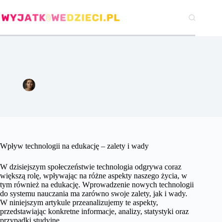
Przejdź
do
treści
Wpływ technologii na edukację – zalety i wady.
Agata Woźniak
25 stycznia 2024
Pozostałe
Wpływ technologii na edukację – zalety i wady
W dzisiejszym społeczeństwie technologia odgrywa coraz
większą rolę, wpływając na różne aspekty naszego życia, w
tym również na edukację. Wprowadzenie nowych technologii
do systemu nauczania ma zarówno swoje zalety, jak i wady.
W niniejszym artykule przeanalizujemy te aspekty,
przedstawiając konkretne informacje, analizy, statystyki oraz
przypadki studyjne.