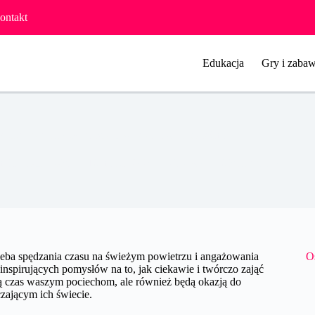
ontakt
Edukacja
Gry i zabaw
Wiosenne pomysły na kreatywne zabawy z dziećmi
ilia Jastrzębska
16 marca 2024
Zabawy
6 komentarzy
trzeba spędzania czasu na świeżym powietrzu i angażowania
O
nspirujących pomysłów na to, jak ciekawie i twórczo zająć
ilą czas waszym pociechom, ale również będą okazją do
zającym ich świecie.