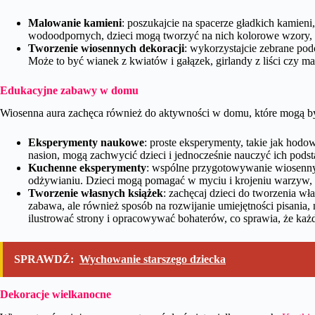
Malowanie kamieni
: poszukajcie na spacerze gładkich kamieni
wodoodpornych, dzieci mogą tworzyć na nich kolorowe wzory, tw
Tworzenie wiosennych dekoracji
: wykorzystajcie zebrane pod
Może to być wianek z kwiatów i gałązek, girlandy z liści czy m
Edukacyjne zabawy w domu
Wiosenna aura zachęca również do aktywności w domu, które mogą by
Eksperymenty naukowe
: proste eksperymenty, takie jak hodo
nasion, mogą zachwycić dzieci i jednocześnie nauczyć ich po
Kuchenne eksperymenty
: wspólne przygotowywanie wiosenny
odżywianiu. Dzieci mogą pomagać w myciu i krojeniu warzyw, 
Tworzenie własnych książek
: zachęcaj dzieci do tworzenia wła
zabawa, ale również sposób na rozwijanie umiejętności pisania,
ilustrować strony i opracowywać bohaterów, co sprawia, że każ
SPRAWDŹ:
Wychowanie starszego dziecka
Dekoracje wielkanocne