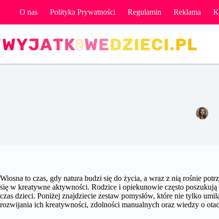
Przejdź
O nas
Polityka Prywatności
Regulamin
Reklama
K
do
treści
Em
Wiosna to czas, gdy natura budzi się do życia, a wraz z nią rośnie po
się w kreatywne aktywności. Rodzice i opiekunowie często poszukują i
czas dzieci. Poniżej znajdziecie zestaw pomysłów, które nie tylko um
rozwijania ich kreatywności, zdolności manualnych oraz wiedzy o otac