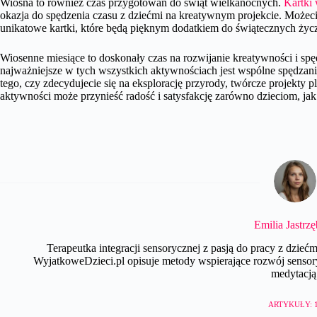
Wiosna to również czas przygotowań do świąt wielkanocnych.
Kartki 
okazja do spędzenia czasu z dziećmi na kreatywnym projekcie. Możeci
unikatowe kartki, które będą pięknym dodatkiem do świątecznych życze
Wiosenne miesiące to doskonały czas na rozwijanie kreatywności i spę
najważniejsze w tych wszystkich aktywnościach jest wspólne spędza
tego, czy zdecydujecie się na eksplorację przyrody, twórcze projekty
aktywności może przynieść radość i satysfakcję zarówno dzieciom, jak
Emilia Jastrz
Terapeutka integracji sensorycznej z pasją do pracy z dzie
WyjatkoweDzieci.pl opisuje metody wspierające rozwój sensor
medytacją
ARTYKUŁY: 