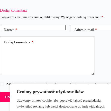
Dodaj komentarz
Twój adres email nie zostanie opublikowany.
Wymagane pola są oznaczone
*
Nazwa
*
Adres e-mail
*
Dodaj komentarz
*
Zapisz moje imię i nazwisko, adres e-mail i stronę internetową w 
Cenimy prywatność użytkowników
Dodaj komentarz
Używamy plików cookie, aby poprawić jakość przeglądania,
wyświetlać reklamy lub treści dostosowane do indywidualnych