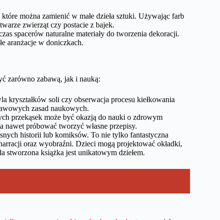
, które można zamienić w małe dzieła sztuki. Używając farb
arze zwierząt czy postacie z bajek.
czas spacerów naturalne materiały do tworzenia dekoracji.
ałe aranżacje w doniczkach.
ć zarówno zabawą, jak i nauką:
wla kryształków soli czy obserwacja procesu kiełkowania
dstawowych zasad naukowych.
ch przekąsek może być okazją do nauki o zdrowym
a nawet próbować tworzyć własne przepisy.
snych historii lub komiksów. To nie tylko fantastyczna
 narracji oraz wyobraźni. Dzieci mogą projektować okładki,
da stworzona książka jest unikatowym dziełem.