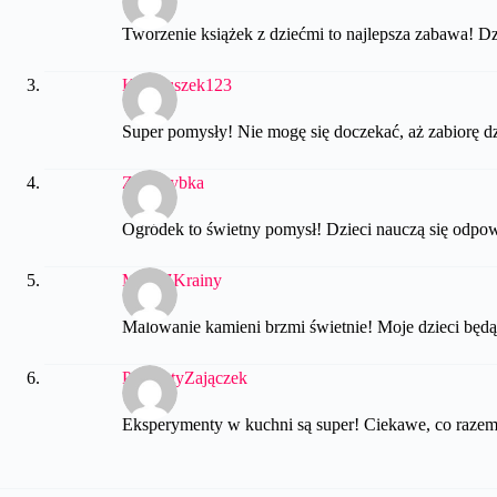
Tworzenie książek z dziećmi to najlepsza zabawa! Dzi
Kwiatuszek123
Super pomysły! Nie mogę się doczekać, aż zabiorę dz
ZłotaRybka
Ogródek to świetny pomysł! Dzieci nauczą się odpow
MisiuZKrainy
Malowanie kamieni brzmi świetnie! Moje dzieci będą 
PuszystyZajączek
Eksperymenty w kuchni są super! Ciekawe, co raze