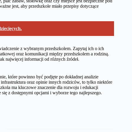
 plac zabaw, stołówkę oraz czy miejsce jest bezpieczne pod
żne jest, aby przedszkole miało przepisy dotyczące
ziecięcych.
wiadczenie z wybranym przedszkolem. Zapytaj ich o ich
odatkowej oraz komunikacji między przedszkolem a rodziną.
 jak najwięcej informacji od różnych źródeł.
e, które powinno być podjęte po dokładnej analizie
nfrastruktura oraz opinie innych rodziców, to tylko niektóre
szkola ma kluczowe znaczenie dla rozwoju i edukacji
 się z dostępnymi opcjami i wyborze tego najlepszego.