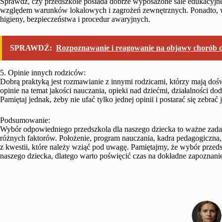
Sprawdź, czy przedszkole posiada dobrze wyposażone sale edukacyjne,
względem warunków lokalowych i zagrożeń zewnętrznych. Ponadto, wa
higieny, bezpieczeństwa i procedur awaryjnych.
SPRAWDŹ:
Rozpoznawanie i reagowanie na objawy chorób d
5. Opinie innych rodziców:
Dobrą praktyką jest rozmawianie z innymi rodzicami, którzy mają doś
opinie na temat jakości nauczania, opieki nad dziećmi, działalności d
Pamiętaj jednak, żeby nie ufać tylko jednej opinii i postarać się zebrać
Podsumowanie:
Wybór odpowiedniego przedszkola dla naszego dziecka to ważne zadani
różnych faktorów. Położenie, program nauczania, kadra pedagogiczna, i
z kwestii, które należy wziąć pod uwagę. Pamiętajmy, że wybór przed
naszego dziecka, dlatego warto poświęcić czas na dokładne zapoznanie