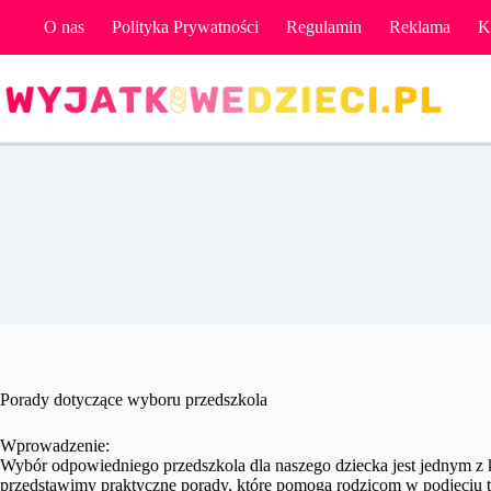
Przejdź
O nas
Polityka Prywatności
Regulamin
Reklama
K
do
treści
Porady dotyczące wyboru przedszkola
Wprowadzenie:
Wybór odpowiedniego przedszkola dla naszego dziecka jest jednym z
przedstawimy praktyczne porady, które pomogą rodzicom w podjęciu te