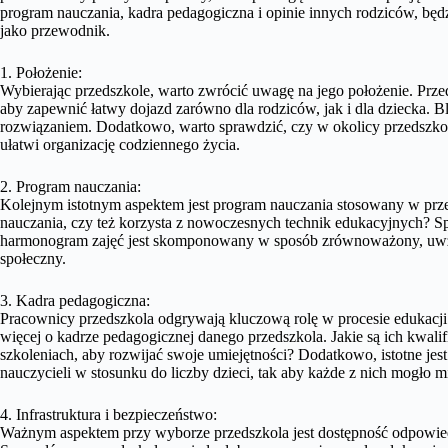
program nauczania, kadra pedagogiczna i opinie innych rodziców, będzi
jako przewodnik.
1. Położenie:
Wybierając przedszkole, warto zwrócić uwagę na jego położenie. Prz
aby zapewnić łatwy dojazd zarówno dla rodziców, jak i dla dziecka. 
rozwiązaniem. Dodatkowo, warto sprawdzić, czy w okolicy przedszkol
ułatwi organizację codziennego życia.
2. Program nauczania:
Kolejnym istotnym aspektem jest program nauczania stosowany w prze
nauczania, czy też korzysta z nowoczesnych technik edukacyjnych? Spr
harmonogram zajęć jest skomponowany w sposób zrównoważony, uwzg
społeczny.
3. Kadra pedagogiczna:
Pracownicy przedszkola odgrywają kluczową rolę w procesie edukacji
więcej o kadrze pedagogicznej danego przedszkola. Jakie są ich kwalif
szkoleniach, aby rozwijać swoje umiejętności? Dodatkowo, istotne jes
nauczycieli w stosunku do liczby dzieci, tak aby każde z nich mogło 
4. Infrastruktura i bezpieczeństwo:
Ważnym aspektem przy wyborze przedszkola jest dostępność odpowiedn