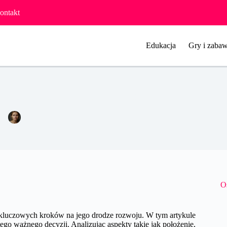
ontakt
Edukacja
Gry i zabaw
Porady dotyczące wyboru przedszkola.
Agata Woźniak
30 maja 2024
Pozostałe
O
 kluczowych kroków na jego drodze rozwoju. W tym artykule
go ważnego decyzji. Analizując aspekty takie jak położenie,