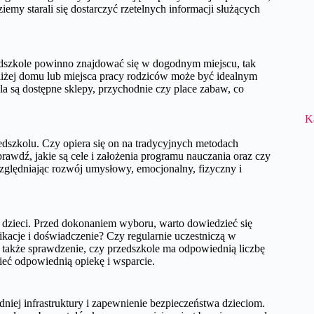
emy starali się dostarczyć rzetelnych informacji służących
edszkole powinno znajdować się w dogodnym miejscu, tak
Bliżej domu lub miejsca pracy rodziców może być idealnym
a są dostępne sklepy, przychodnie czy place zabaw, co
K
dszkolu. Czy opiera się on na tradycyjnych metodach
awdź, jakie są cele i założenia programu nauczania oraz czy
lędniając rozwój umysłowy, emocjonalny, fizyczny i
 dzieci. Przed dokonaniem wyboru, warto dowiedzieć się
ikacje i doświadczenie? Czy regularnie uczestniczą w
t także sprawdzenie, czy przedszkole ma odpowiednią liczbę
mieć odpowiednią opiekę i wsparcie.
iej infrastruktury i zapewnienie bezpieczeństwa dzieciom.