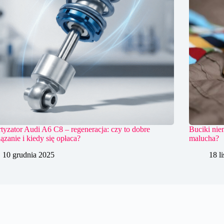
yzator Audi A6 C8 – regeneracja: czy to dobre
Buciki nie
ązanie i kiedy się opłaca?
malucha?
10 grudnia 2025
18 l