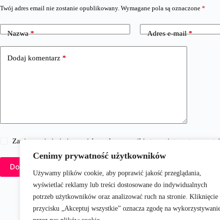
Twój adres email nie zostanie opublikowany.
Wymagane pola są oznaczone
*
Nazwa
*
Adres e-mail
*
Dodaj komentarz
*
Zapisz moje imię i nazwisko, adres e-mail i stronę internetową w 
Cenimy prywatność użytkowników
Dodaj komentarz
Używamy plików cookie, aby poprawić jakość przeglądania,
wyświetlać reklamy lub treści dostosowane do indywidualnych
potrzeb użytkowników oraz analizować ruch na stronie. Kliknięcie
przycisku „Akceptuj wszystkie” oznacza zgodę na wykorzystywani