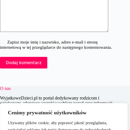
Zapisz moje imię i nazwisko, adres e-mail i stronę
internetową w tej przeglądarce do następnego komentowania.
Dodaj komentarz
O nas
WyjatkoweDzieci.pl to portal dedykowany rodzicom i
opiekunom, oferujący szeroki wachlarz porad oraz informacji
na temat wychowania, edukacji i zdrowia dzieci. Naszym
Cenimy prywatność użytkowników
celem jest wspieranie dorosłych w codziennych wyzwaniach
związanych z opieką nad dziećmi, dostarczając aktualnych i
Używamy plików cookie, aby poprawić jakość przeglądania,
praktycznych treści, które pomagają w świadomym i
efektywnym wychowywaniu młodego pokolenia.
wyświetlać reklamy lub treści dostosowane do indywidualnych