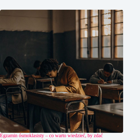
Egzamin ósmoklasisty – co warto wiedzieć, by zdać