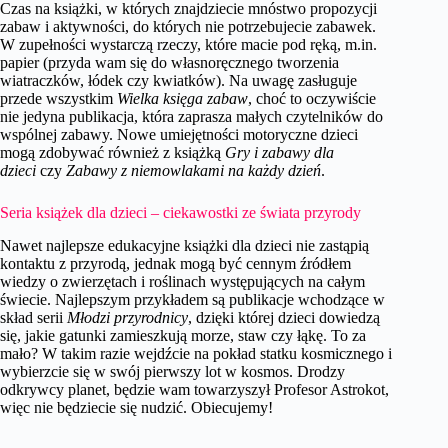
Czas na książki, w których znajdziecie mnóstwo propozycji
zabaw i aktywności, do których nie potrzebujecie zabawek.
W zupełności wystarczą rzeczy, które macie pod ręką, m.in.
papier (przyda wam się do własnoręcznego tworzenia
wiatraczków, łódek czy kwiatków). Na uwagę zasługuje
przede wszystkim
Wielka księga zabaw
, choć to oczywiście
nie jedyna publikacja, która zaprasza małych czytelników do
wspólnej zabawy. Nowe umiejętności motoryczne dzieci
mogą zdobywać również z książką
Gry i zabawy dla
dzieci
czy
Zabawy z niemowlakami na każdy dzień
.
Seria książek dla dzieci – ciekawostki ze świata przyrody
Nawet najlepsze edukacyjne książki dla dzieci nie zastąpią
kontaktu z przyrodą, jednak mogą być cennym źródłem
wiedzy o zwierzętach i roślinach występujących na całym
świecie. Najlepszym przykładem są publikacje wchodzące w
skład serii
Młodzi przyrodnicy
, dzięki której dzieci dowiedzą
się, jakie gatunki zamieszkują morze, staw czy łąkę. To za
mało? W takim razie wejdźcie na pokład statku kosmicznego i
wybierzcie się w swój pierwszy lot w kosmos. Drodzy
odkrywcy planet, będzie wam towarzyszył Profesor Astrokot,
więc nie będziecie się nudzić. Obiecujemy!