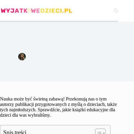
Przejdź
do
treści
Książki edukacyjne dla dzieci – krótki przegląd najlepszych
tytułów
Natalia Czerwińska
18 listopada 2021
Edukacja
Nauka może być świetną zabawą! Przekonują nas o tym
autorzy publikacji przygotowanych z myślą o dzieciach, także
tych najmłodszych. Sprawdźcie, jakie książki edukacyjne dla
dzieci dla was wybraliśmy.
Spis treści