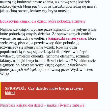
nauczą się budować proste zdania, a z nową serią książek
edukacyjnych
Moja pachnąca książeczka
dowiedzą się nawet,
jak pachną owoce, kwiaty czy bryza morska.
Edukacyjne książki dla dzieci, które pobudzają zmysły
Najnowsze książki wydane przez Egmont to nie jedyne tytuły,
które pobudzają zmysły dziecka. Ze sprawdzonych źródeł
wiemy, że maluchy uwielbiają
książeczki sensoryczne
, które
szeleszczą, piszczą, a przede wszystkim pobudzają
rozwijający się intensywnie wzrok. Równie dużą
popularnością cieszą się też książki dla dzieci, w których
wydawcy umieścili okienka, ruchome elementy, rozmaite
faktury, naklejki i wycinanki. Brzmi ciekawie? W takim razie
sięgnijcie po
Moją pierwszą księgę ogrodu z mnóstwem
fantastycznych naklejek
opublikowaną przez Wydawnictwo
Wilga.
SPRAWDŹ:
Czy dziecko może być przyczyną
kłótni
Najlepsze książki dla dzieci – nauka i świetna zabawa