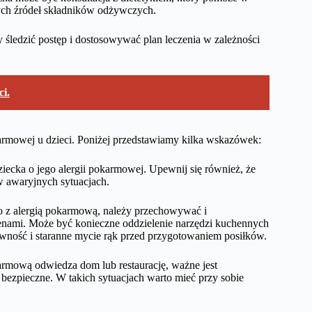
ych źródeł składników odżywczych.
 śledzić postęp i dostosowywać plan leczenia w zależności
ci.
karmowej u dzieci. Poniżej przedstawiamy kilka wskazówek:
ecka o jego alergii pokarmowej. Upewnij się również, że
 w awaryjnych sytuacjach.
ko z alergią pokarmową, należy przechowywać i
enami. Może być konieczne oddzielenie narzędzi kuchennych
ność i staranne mycie rąk przed przygotowaniem posiłków.
armową odwiedza dom lub restaurację, ważne jest
t bezpieczne. W takich sytuacjach warto mieć przy sobie