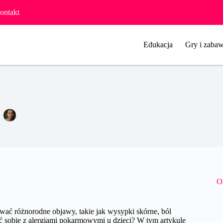
ontakt
Edukacja
Gry i zabaw
ak radzić sobie z alergiami pokarmowymi u dzieci?
Agata Woźniak
14 sierpnia 2024
Pozostałe
O
ać różnorodne objawy, takie jak wysypki skórne, ból
ić sobie z alergiami pokarmowymi u dzieci? W tym artykule