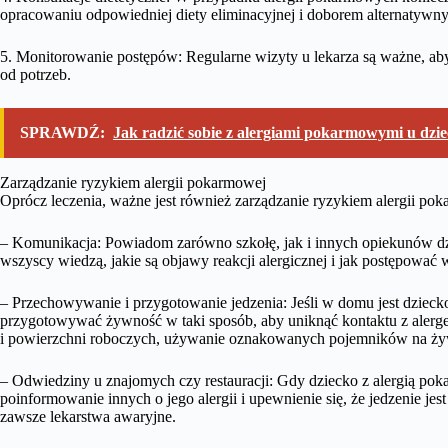
opracowaniu odpowiedniej diety eliminacyjnej i doborem alternatywn
5. Monitorowanie postępów: Regularne wizyty u lekarza są ważne, aby
od potrzeb.
SPRAWDŹ:
Jak radzić sobie z alergiami pokarmowymi u dzie
Zarządzanie ryzykiem alergii pokarmowej
Oprócz leczenia, ważne jest również zarządzanie ryzykiem alergii po
– Komunikacja: Powiadom zarówno szkołę, jak i innych opiekunów dzi
wszyscy wiedzą, jakie są objawy reakcji alergicznej i jak postępować
– Przechowywanie i przygotowanie jedzenia: Jeśli w domu jest dziec
przygotowywać żywność w taki sposób, aby uniknąć kontaktu z alerg
i powierzchni roboczych, używanie oznakowanych pojemników na żyw
– Odwiedziny u znajomych czy restauracji: Gdy dziecko z alergią pok
poinformowanie innych o jego alergii i upewnienie się, że jedzenie jes
zawsze lekarstwa awaryjne.