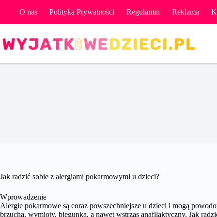
Przejdź
O nas
Polityka Prywatności
Regulamin
Reklama
K
do
treści
J
Jak radzić sobie z alergiami pokarmowymi u dzieci?
Wprowadzenie
Alergie pokarmowe są coraz powszechniejsze u dzieci i mogą powodow
brzucha, wymioty, biegunka, a nawet wstrząs anafilaktyczny. Jak radz