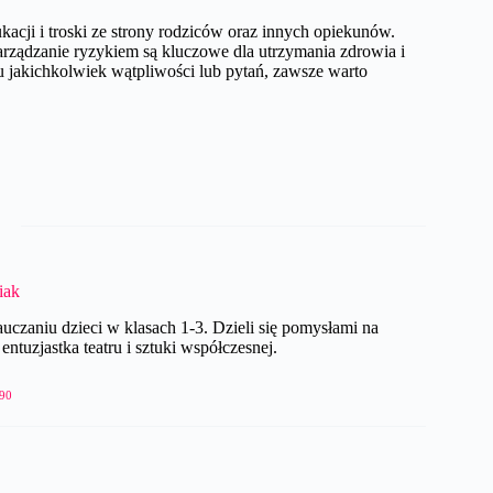
cji i troski ze strony rodziców oraz innych opiekunów.
zarządzanie ryzykiem są kluczowe dla utrzymania zdrowia i
u jakichkolwiek wątpliwości lub pytań, zawsze warto
iak
czaniu dzieci w klasach 1-3. Dzieli się pomysłami na
ntuzjastka teatru i sztuki współczesnej.
90