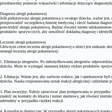
przedstawimy pomocne wskazówki i informacje dotyczące diagnostyki, 
Diagnoza alergii pokarmowej
Jeśli podejrzewasz alergię pokarmową u swojego dziecka, ważne jest,
przeprowadzić szczegółową historię medyczną i zlecić badania diagnost
potwierdzić alergię pokarmową. Będzie również istotne udokumentow
produktów spożywczych, aby umożliwić dokładną diagnozę i identyfik
Leczenie alergii pokarmowej
Głównym celem leczenia alergii pokarmowej u dzieci jest unikanie a
strategii leczenia alergii pokarmowej:
1. Eliminacja alergenów: Po zidentyfikowaniu alergenów odpowiedzialn
dziecka. Może to wymagać starannej lektury etykiet produktów spoż
2. Edukacja: Ważne jest, aby zarówno rodzice, jak i opiekunowie byl
dziecka. Nauka rozpoznawania oznak reakcji alergicznej i udzielanie p
3. Plan awaryjny: Należy opracować plan postępowania w przypadku wy
znaleźć się kontakty do lekarza i numer alarmowy, jak również instr
adrenaliny w przypadku ciężkiej reakcji.
4. Konsultacje dietetyczne: W przypadku alergii pokarmowych koniec