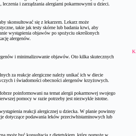
leczenia i zarządzania alergiami pokarmowymi u dzieci.
 aby skonsultować się z lekarzem. Lekarz może
yczne, takie jak testy skórne lub badania krwi, aby
anie wystąpienia objawów po spożyciu określonych
ację alergenów.
K
lergenów i minimalizowanie objawów. Oto kilka skutecznych
ych za reakcje alergiczne należy unikać ich w diecie
ywczych i świadomości obecności alergenów krzyżowych.
i dobrze poinformowani na temat alergii pokarmowej swojego
ierwszej pomocy w razie potrzeby jest niezwykle istotne.
stąpienia reakcji alergicznej u dziecka. W planie powinny
ukcje dotyczące podawania leków przeciwhistaminowych lub
zna może być konsultacja z dietetykiem, który pomoże w