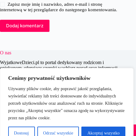
Zapisz moje imię i nazwisko, adres e-mail i stronę
internetową w tej przeglądarce do następnego komentowania.
Dodaj komentarz
O nas
WyjatkoweDzieci.pl to portal dedykowany rodzicom i
opiekunom, oferujący szeroki wachlarz porad oraz informacji
na temat wychowania, edukacji i zdrowia dzieci. Naszym
Cenimy prywatność użytkowników
celem jest wspieranie dorosłych w codziennych wyzwaniach
związanych z opieką nad dziećmi, dostarczając aktualnych i
Używamy plików cookie, aby poprawić jakość przeglądania,
praktycznych treści, które pomagają w świadomym i
efektywnym wychowywaniu młodego pokolenia.
wyświetlać reklamy lub treści dostosowane do indywidualnych
potrzeb użytkowników oraz analizować ruch na stronie. Kliknięcie
przycisku „Akceptuj wszystkie” oznacza zgodę na wykorzystywanie
przez nas plików cookie.
O nas
Copyright © 2026 -
Polityka Prywatności
Dostosuj
Odrzuć wszystkie
Akceptuj wszystko