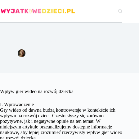
Przejdź
do
treści
Wpływ gier wideo na rozwój dziecka.
Agata Woźniak
17 maja 2024
Pozostałe
Wpływ gier wideo na rozwój dziecka
I. Wprowadzenie
Gry wideo od dawna budzą kontrowersje w kontekście ich
wpływu na rozwój dzieci. Często słyszy się zarówno
pozytywne, jak i negatywne opinie na ten temat. W
niniejszym artykule przeanalizujemy dostępne informacje
naukowe, aby lepiej zrozumieć rzeczywisty wpływ gier wideo
na rozwój dziecka.