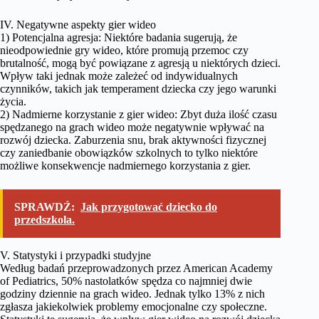
IV. Negatywne aspekty gier wideo
1) Potencjalna agresja: Niektóre badania sugerują, że
nieodpowiednie gry wideo, które promują przemoc czy
brutalność, mogą być powiązane z agresją u niektórych dzieci.
Wpływ taki jednak może zależeć od indywidualnych
czynników, takich jak temperament dziecka czy jego warunki
życia.
2) Nadmierne korzystanie z gier wideo: Zbyt duża ilość czasu
spędzanego na grach wideo może negatywnie wpływać na
rozwój dziecka. Zaburzenia snu, brak aktywności fizycznej
czy zaniedbanie obowiązków szkolnych to tylko niektóre
możliwe konsekwencje nadmiernego korzystania z gier.
SPRAWDŹ:
Jak przygotować dziecko do
przedszkola.
V. Statystyki i przypadki studyjne
Według badań przeprowadzonych przez American Academy
of Pediatrics, 50% nastolatków spędza co najmniej dwie
godziny dziennie na grach wideo. Jednak tylko 13% z nich
zgłasza jakiekolwiek problemy emocjonalne czy społeczne.