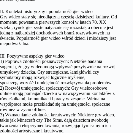
II. Kontekst historyczny i popularność gier wideo
Gry wideo stały się nieodłączną częścią dzisiejszej kultury. Od
momentu powstania pierwszych konsol w latach 70. XX
wieku, rynek gier systematycznie się rozrastał, a obecnie jest
jedną z najbardziej dochodowych branż rozrywkowych na
świecie. Popularność gier wideo wśród dzieci i młodzieży jest
niepodważalna.
III. Pozytywne aspekty gier wideo
1) Poprawa zdolności poznawczych: Niektóre badania
sugerują, że gry wideo mogą wpływać pozytywnie na rozwój
umysłowy dziecka. Gry strategiczne, łamigłówki czy
symulatory mogą rozwijać logiczne myślenie,
spostrzegawczość i umiejętność rozwiązywania problemów.
2) Rozwój umiejętności społecznych: Gry wieloosobowe
online mogą pomagać dziecku w nawiązywaniu kontaktów z
rówieśnikami, komunikacji i pracy w zespole. Wirtualna
współpraca może przekładać się na umiejętności społeczne
również w życiu offline.
3) Wzmacnianie zdolności kreatywnych: Niektóre gry wideo,
takie jak Minecraft czy The Sims, dają dzieciom swobodę
tworzenia i eksperymentowania, rozwijając tym samym ich
zdolności artystyczne i kreatywne.